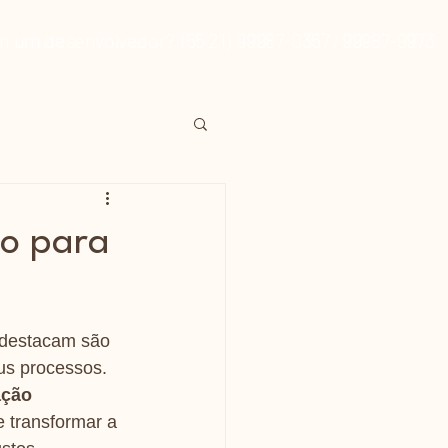
om um desenvolvedor? (55 21) 99987-0357 / 99987-9973
do para
 destacam são 
s processos. 
ção 
 transformar a 