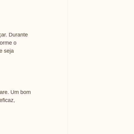
ar. Durante 
forme o 
e seja 
tware. Um bom 
ficaz, 