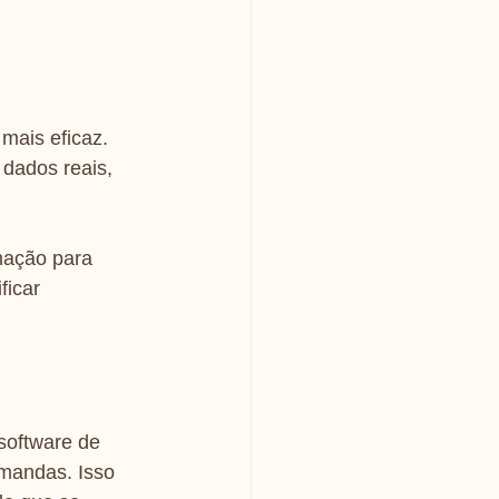
ais eficaz. 
dados reais, 
mação para 
icar 
oftware de 
mandas. Isso 