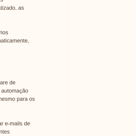
izado, as 
ios 
aticamente, 
are de 
e automação 
mesmo para os 
 e-mails de 
ntes 