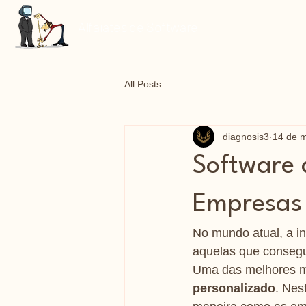
Alfaiates de Software
All Posts
diagnosis3
14 de m
Software 
Empresas
No mundo atual, a i
aquelas que consegu
Uma das melhores ma
personalizado
. Nes