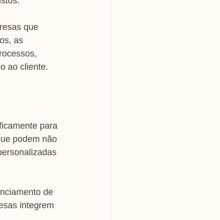
stos.
resas que 
os, as 
rocessos, 
 ao cliente.
ficamente para 
 que podem não 
personalizadas 
enciamento de 
resas integrem 