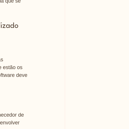
da que se 
izado
s 
 estão os 
oftware deve 
necedor de 
envolver 