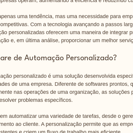
resas operam, aumentando a eficiência e reduzindo cu
apenas uma tendência, mas uma necessidade para emp
ompetitivas. Com a tecnologia avançando a passos larg
ão personalizadas oferecem uma maneira de integrar p
ão e, em última análise, proporcionar um melhor serviço
are de Automação Personalizado?
ação personalizado é uma solução desenvolvida especi
ades de uma empresa. Diferente de softwares prontos,
amente nas operações de uma organização, as soluções 
esolver problemas específicos.
em automatizar uma variedade de tarefas, desde o ger
imento ao cliente. A personalização permite que as emp
stentes e criem um fluxo de trabalho mais eficiente.