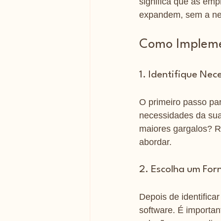
significa que as em
expandem, sem a ne
Como Impleme
1. Identifique Nec
O primeiro passo par
necessidades da su
maiores gargalos? R
abordar.
2. Escolha um For
Depois de identifica
software. É importa