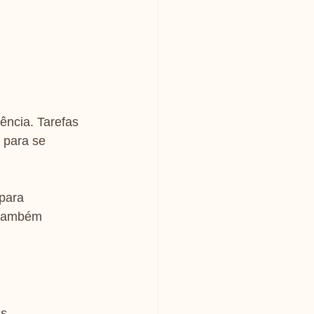
ência. Tarefas 
 para se 
para 
 também 
s 